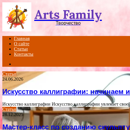
Arts Family
Творчество
Главная
О сайте
Статьи
Контакты
Search
for
Статьи
24.06.2026
Искусство каллиграфии: начинаем и
Искусство каллиграфии Искусство каллиграфии увлекает своей
Статьи
28.12.2025
Мастер-класс по созданию скульпт