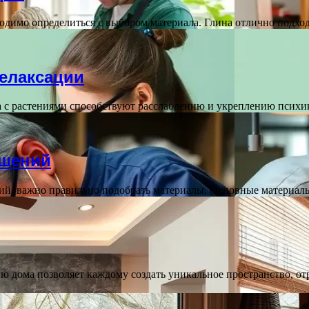
ходимо определиться с выбором материала. Глина отлично подх
релаксации
та с растениями способствуют расслаблению и укреплению псих
ашений
ний, важно правильно подобрать материалы. Основные материа
ю дома позволяет каждому создать уникальное пространство, о