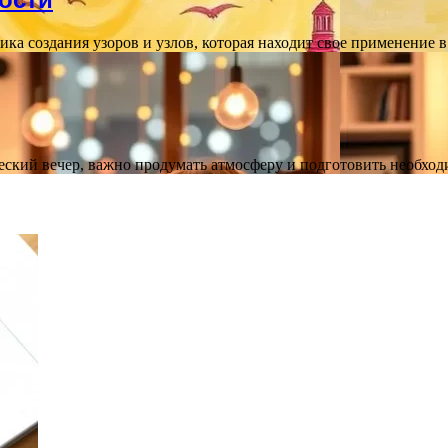
ика создания узоров и узлов, которая находит свое применение
рческий вечер, важно продумать атмосферу и подготовить необх