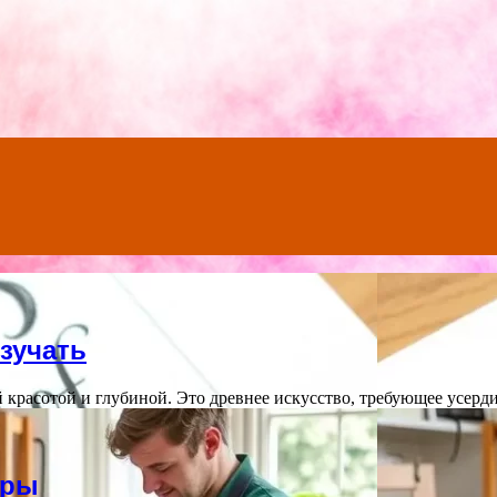
Menu
зучать
 красотой и глубиной. Это древнее искусство, требующее усерд
уры