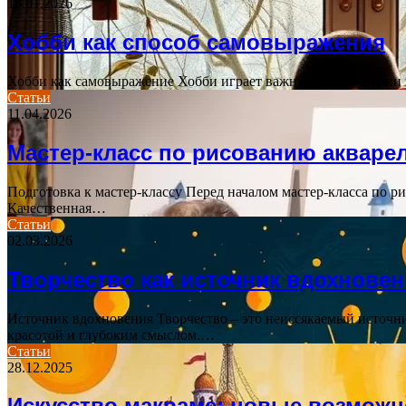
18.01.2026
Хобби как способ самовыражения
Хобби как самовыражение Хобби играет важную роль в жизни к
Статьи
11.04.2026
Мастер-класс по рисованию акваре
Подготовка к мастер-классу Перед началом мастер-класса по р
Качественная…
Статьи
02.03.2026
Творчество как источник вдохнове
Источник вдохновения Творчество – это неиссякаемый источн
красотой и глубоким смыслом.…
Статьи
28.12.2025
Искусство макраме: новые возможн