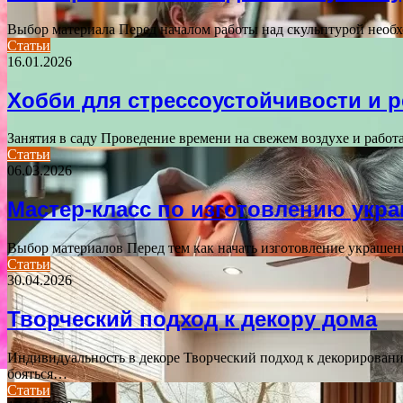
Выбор материала Перед началом работы над скульптурой необ
Статьи
16.01.2026
Хобби для стрессоустойчивости и 
Занятия в саду Проведение времени на свежем воздухе и рабо
Статьи
06.03.2026
Мастер-класс по изготовлению укр
Выбор материалов Перед тем как начать изготовление украше
Статьи
30.04.2026
Творческий подход к декору дома
Индивидуальность в декоре Творческий подход к декорировани
бояться…
Статьи