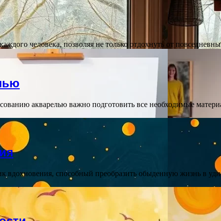
аждого человека, позволяя не только отдохнуть от повседневны
лью
исованию акварелью важно подготовить все необходимые материал
ния
ик вдохновения, способный преобразить обыденную жизнь в уд
ости