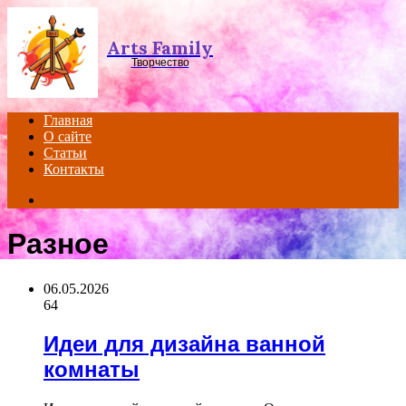
Menu
Arts Family
Творчество
Главная
О сайте
Статьи
Контакты
Search
for
Разное
06.05.2026
64
Идеи для дизайна ванной
комнаты