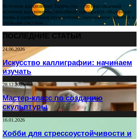
Источник вдохновения Творчество – это неиссякаемый
источник вдохновения, способный преобразить обыденную
жизнь в удивительное приключение, наполненное красотой и
глубоким смыслом.…
ПОСЛЕДНИЕ СТАТЬИ
24.06.2026
Искусство каллиграфии: начинаем
изучать
28.12.2025
Мастер-класс по созданию
скульптуры
16.01.2026
Хобби для стрессоустойчивости и