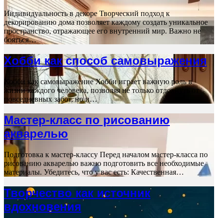
Индивидуальность в декоре Творческий подход к
декорированию дома позволяет каждому создать уникальное
пространство, отражающее его внутренний мир. Важно не
бояться…
Хобби как способ самовыражения
Хобби как самовыражение Хобби играет важную роль в
жизни каждого человека, позволяя не только отдохнуть от
повседневных забот, но и…
Мастер-класс по рисованию
акварелью
Подготовка к мастер-классу Перед началом мастер-класса по
рисованию акварелью важно подготовить все необходимые
материалы. Убедитесь, что у вас есть: Качественная…
Творчество как источник
вдохновения