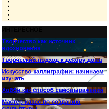
ИНТЕРЕСНОЕ
Творчество как источник
вдохновения
Творческий подход к декору дома
Искусство каллиграфии: начинаем
изучать
Хобби как способ самовыражения
Мастер-класс по созданию
скульптуры