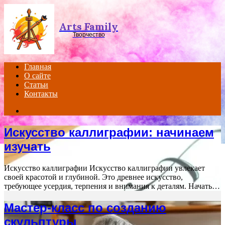
Menu
Arts Family
Творчество
Главная
О сайте
Статьи
Контакты
Search
for
Искусство каллиграфии: начинаем
изучать
Искусство каллиграфии Искусство каллиграфии увлекает
своей красотой и глубиной. Это древнее искусство,
требующее усердия, терпения и внимания к деталям. Начать…
Мастер-класс по созданию
скульптуры