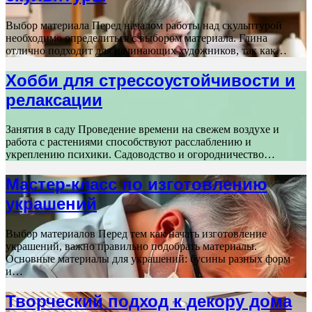
Выбор материала Перед началом работы над скульптурой
необходимо определиться с выбором материала. Глина
отлично подходит для начинающих художников, так как…
Хобби для стрессоустойчивости и
релаксации
Занятия в саду Проведение времени на свежем воздухе и
работа с растениями способствуют расслаблению и
укреплению психики. Садоводство и огородничество…
Мастер-класс по изготовлению
украшений
Выбор материалов Перед тем как начать изготовление
украшений, важно правильно подобрать материалы.
Основные материалы для украшений: бусины разных форм
и…
Творческий подход к декору дома