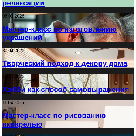
релаксации
06.03.2026
Мастер-класс по изготовлению
украшений
30.04.2026
Творческий подход к декору дома
18.01.2026
Хобби как способ самовыражения
11.04.2026
Мастер-класс по рисованию
акварелью