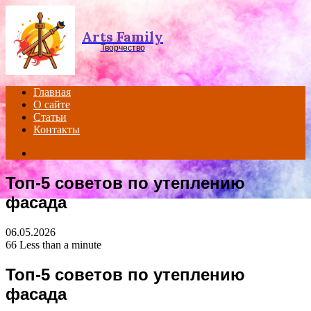
Menu
Arts Family
Творчество
Главная
О сайте
Статьи
Контакты
Search
for
Топ-5 советов по утеплению
фасада
06.05.2026
66
Less than a minute
Топ-5 советов по утеплению
фасада