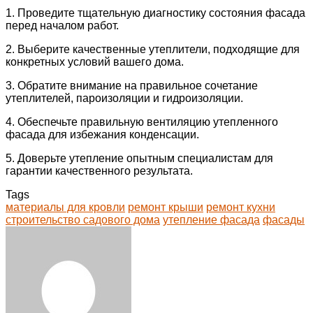
1. Проведите тщательную диагностику состояния фасада
перед началом работ.
2. Выберите качественные утеплители, подходящие для
конкретных условий вашего дома.
3. Обратите внимание на правильное сочетание
утеплителей, пароизоляции и гидроизоляции.
4. Обеспечьте правильную вентиляцию утепленного
фасада для избежания конденсации.
5. Доверьте утепление опытным специалистам для
гарантии качественного результата.
Tags
материалы для кровли
ремонт крыши
ремонт кухни
строительство садового дома
утепление фасада
фасады
Facebook
Twitter
LinkedIn
Tumblr
Pinterest
Reddit
VKontakte
Odnoklassniki
Skype
WhatsApp
Telegram
Viber
Share
Print
via
Email