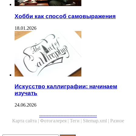
Хобби как способ самовыражения
18.01.2026
Искусство каллиграфии: начинаем
изучать
24.06.2026
Facebook
Twitter
WhatsApp
Telegram
--------------------------------------
Карта сайта |
Фотогалерея |
Теги |
Sitemap.xml |
Разное