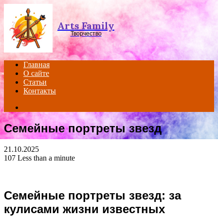
Menu
Arts Family
Творчество
Главная
О сайте
Статьи
Контакты
Search
for
Семейные портреты звезд
21.10.2025
107
Less than a minute
Семейные портреты звезд: за
кулисами жизни известных