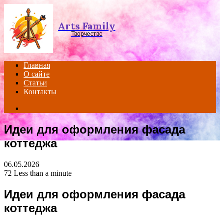
Menu
Arts Family
Творчество
Главная
О сайте
Статьи
Контакты
Search
for
Идеи для оформления фасада
коттеджа
06.05.2026
72
Less than a minute
Идеи для оформления фасада
коттеджа