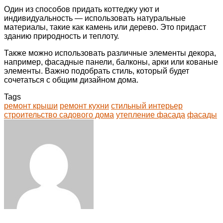
Один из способов придать коттеджу уют и
индивидуальность — использовать натуральные
материалы, такие как камень или дерево. Это придаст
зданию природность и теплоту.
Также можно использовать различные элементы декора,
например, фасадные панели, балконы, арки или кованые
элементы. Важно подобрать стиль, который будет
сочетаться с общим дизайном дома.
Tags
ремонт крыши
ремонт кухни
стильный интерьер
строительство садового дома
утепление фасада
фасады
Facebook
Twitter
LinkedIn
Tumblr
Pinterest
Reddit
VKontakte
Odnoklassniki
Skype
WhatsApp
Telegram
Viber
Share
Print
via
Email